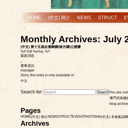
HOME
(中文) 簡介
NEWS
STRUCT
E
Download file
(中文) 澳門青少年武術學校通告
Monthly Archives: July 
(中文) 第十五屆全澳舞獅(南方獅)公開賽
%A %B %e%q, %Y
最新消息
,
賽事資訊
manager
Sorry, this entry is only available in
中文
.
Search for:
You are cur
澳門武術總
blog archive
Pages
HOME
NEWS
STRUCT
EVENT
PHOTO
Info
(中文) 簡介
(中文) 本會集訓隊
Archives