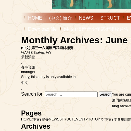
HOME
(中文) 簡介
NEWS
STRUCT
E
Download file
(中文) 澳門青少年武術學校通告
Monthly Archives: June
(中文) 第三十六屆澳門武術錦標賽
%A %B %e%q, %Y
最新消息
,
賽事資訊
manager
Sorry, this entry is only available in
中文
.
Search for:
You are cur
澳門武術總
blog archive
Pages
HOME
NEWS
STRUCT
EVENT
PHOTO
Info
(中文) 簡介
(中文) 本會集訓隊
Archives