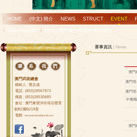
HOME
(中文) 簡介
NEWS
STRUCT
EVENT
Download file
(中文) 澳門青少年武術學校通告
賽事資訊
| News
澳門
澳門武術總會
澳門塔
聯絡人 : 曹志成
電話 : (853)28567873
澳門塔
傳真 : (853)28530685
中葡職
會址 : 澳門東望洋街塔石體育
館B2層B219室
電郵 :
macauwushu@gmail.com
澳門