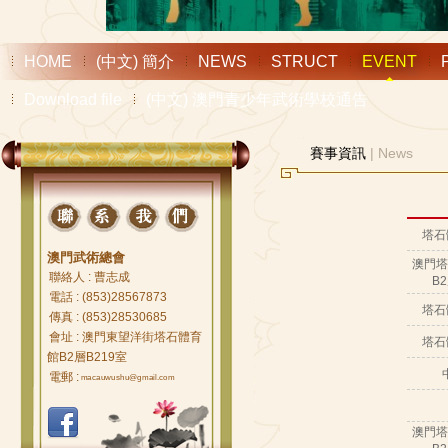
HOME
(中文) 簡介
NEWS
STRUCT
EVENT
Download file
(中文) 澳門青少年武術學校通告
賽事資訊
| News
塔石
澳門武術總會
澳門塔
聯絡人 : 曹志成
B
電話 : (853)28567873
塔石
傳真 : (853)28530685
會址 : 澳門東望洋街塔石體育
塔石
館B2層B219室
電郵 :
macauwushu@gmail.com
澳門塔