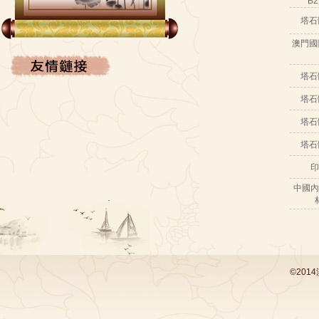
B
FACEBOOK
塔石
澳門國
塔石
塔石
塔石
塔石
印
中國內
©201