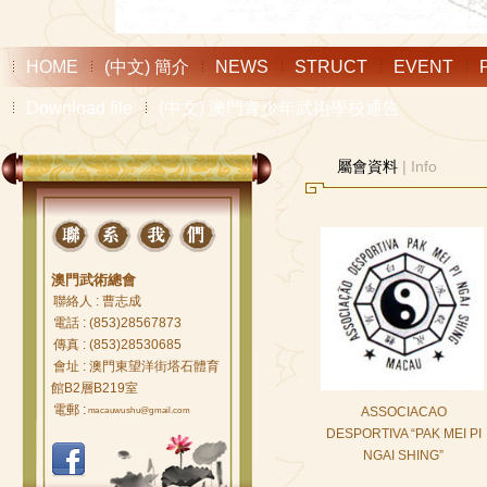
HOME
(中文) 簡介
NEWS
STRUCT
EVENT
Download file
(中文) 澳門青少年武術學校通告
屬會資料
| Info
澳門武術總會
聯絡人 : 曹志成
電話 : (853)28567873
傳真 : (853)28530685
會址 : 澳門東望洋街塔石體育
館B2層B219室
電郵 :
ASSOCIACAO
macauwushu@gmail.com
DESPORTIVA “PAK MEI PI
NGAI SHING”