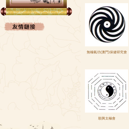
FACEBOOK
無極氣功(澳門)保健研究會
順興太極會