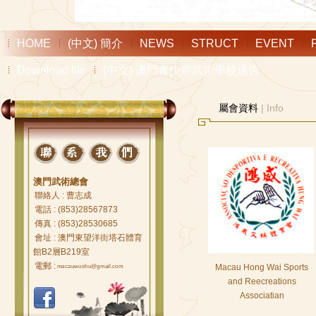
HOME
(中文) 簡介
NEWS
STRUCT
EVENT
Download file
(中文) 澳門青少年武術學校通告
屬會資料
| Info
澳門武術總會
聯絡人 : 曹志成
電話 : (853)28567873
傳真 : (853)28530685
會址 : 澳門東望洋街塔石體育
館B2層B219室
電郵 :
Macau Hong Wai Sports
macauwushu@gmail.com
and Reecreations
Associatian