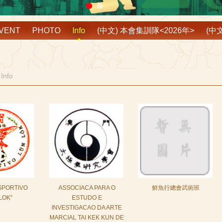
VENT
PHOTO
Info
(中文) 本會集訓隊<2026年>
(中
 Info
SPORTIVO
ASSOCIACA PARA O
鮮魚行總會武術班
LOK”
ESTUDO E
INVESTIGACAO DA ARTE
MARCIAL TAI KEK KUN DE