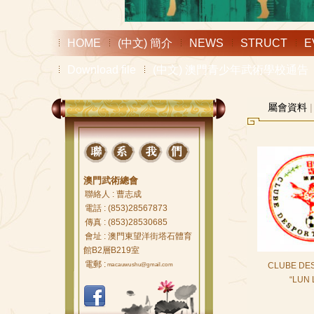
HOME
(中文) 簡介
NEWS
STRUCT
E
Download file
(中文) 澳門青少年武術學校通告
屬會資料
|
澳門武術總會
聯絡人 : 曹志成
電話 : (853)28567873
傳真 : (853)28530685
會址 : 澳門東望洋街塔石體育
館B2層B219室
電郵 :
CLUBE DE
macauwushu@gmail.com
“LUN 