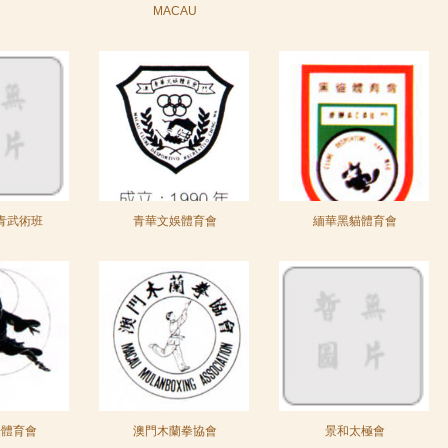
MACAU
潮青武術班
青華文娛體育會
緬華黑貓體育會
華體育會
澳門木蘭拳協會
景和太極會