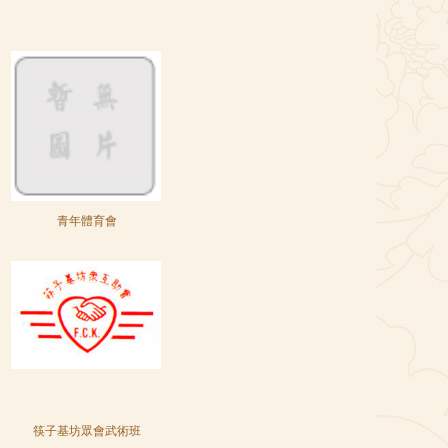
青年體育會
筷子基坊眾會武術班