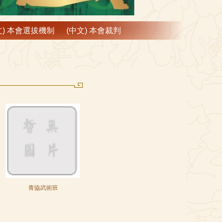
文) 本會選拔機制
(中文) 本會裁判
青協武術班