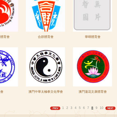
陽體育會
合群體育會
華暉體育會
蜂會
澳門中華太極拳文化學會
澳門蓮花文康體育會
1
2
3
4
5
6
7
8
9
10