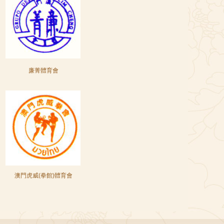
廉菁體育會
澳門虎威(拳館)體育會