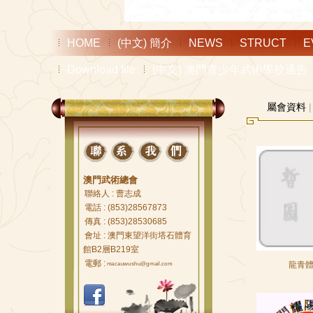
HOME
(中文) 簡介
NEWS
STRUCT
E
Download file
(中文) 澳門青少年武術學校通告
屬會資料
|
澳門武術總會
聯絡人 : 曹志成
電話 : (853)28567873
傳真 : (853)28530685
會址 : 澳門東望洋街塔石體育
館B2層B219室
電郵 :
龍青
macauwushu@gmail.com