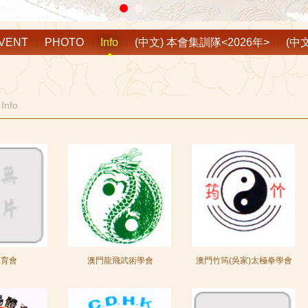
VENT
PHOTO
Info
(中文) 本會集訓隊<2026年>
(中
 Info
體育會
澳門龍飛武術學會
澳門竹筠(吳家)太極拳學會