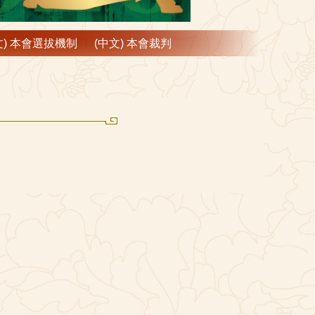
文) 本會選拔機制
(中文) 本會裁判