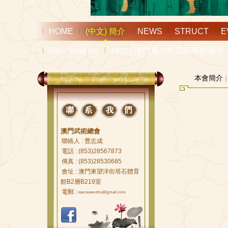
HOME
(中文) 簡介
NEWS
STRUCT
E
Download file
(中文) 澳門青少年武術學校通告
本會簡介
澳門武術總會
聯絡人 : 曹志成
電話 : (853)28567873
傳真 : (853)28530685
會址 : 澳門東望洋街塔石體育
館B2層B219室
電郵 :
macauwushu@gmail.com