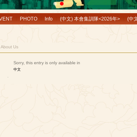
VENT
PHOTO
Info
(中文) 本會集訓隊<2026年>
(中
| About Us
Sorry, this entry is only available in
中文
.