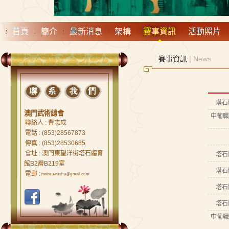
首頁
簡介
最新消息
架構
賽事資訊
活動照片
賽事資訊
| News
塔石
澳門武術總會
中葡職
聯絡人 : 曹志成
電話 : (853)28567873
傳真 : (853)28530685
會址 : 澳門東望洋街塔石體育
塔石
館B2層B219室
塔石
電郵 :
macauwushu@gmail.com
塔石
塔石
中葡職
FACEBOOK