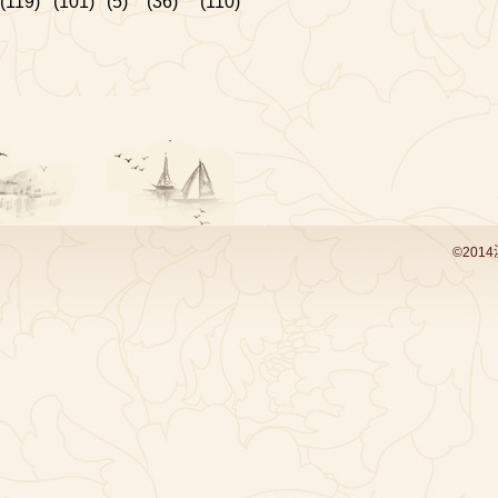
(119)
(101)
(5)
(36)
(110)
©201