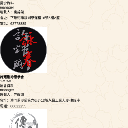
屬會資料
manager
聯繫人：袁錦榮
會址：下環街雄發圍泉運樓16號5樓A座
電話：62778885
許耀剛詠春拳會
%x %A
屬會資料
manager
聯繫人：許耀剛
會址：澳門黑沙環第六街7-13號永昌工業大廈4樓B座
電話：66622255