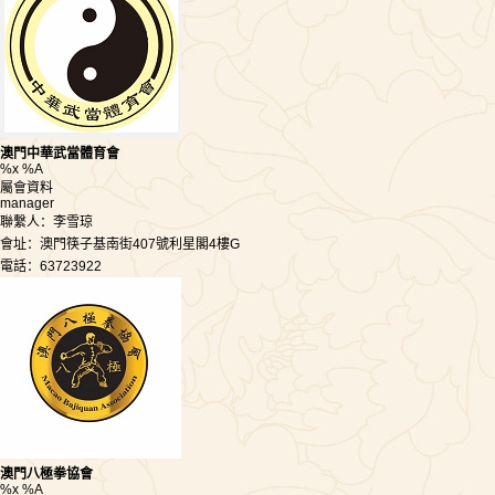
澳門中華武當體育會
%x %A
屬會資料
manager
聯繫人：李雪琼
會址：澳門筷子基南街407號利星閣4樓G
電話：63723922
澳門八極拳協會
%x %A