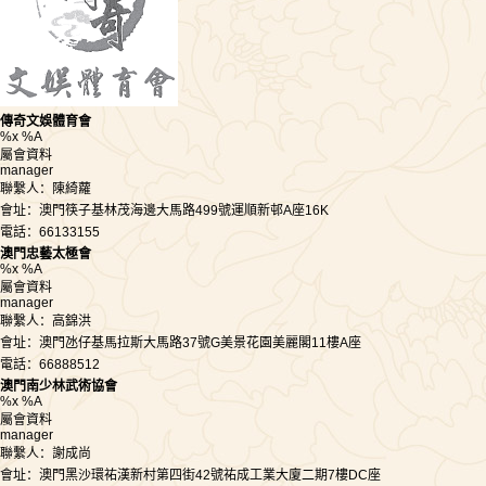
傳奇文娛體育會
%x %A
屬會資料
manager
聯繫人：陳綺蘿
會址：澳門筷子基林茂海邊大馬路499號運順新邨A座16K
電話：66133155
澳門忠藝太極會
%x %A
屬會資料
manager
聯繫人：高錦洪
會址：澳門氹仔基馬拉斯大馬路37號G美景花園美麗閣11樓A座
電話：66888512
澳門南少林武術協會
%x %A
屬會資料
manager
聯繫人：謝成尚
會址：澳門黑沙環祐漢新村第四街42號祐成工業大廈二期7樓DC座