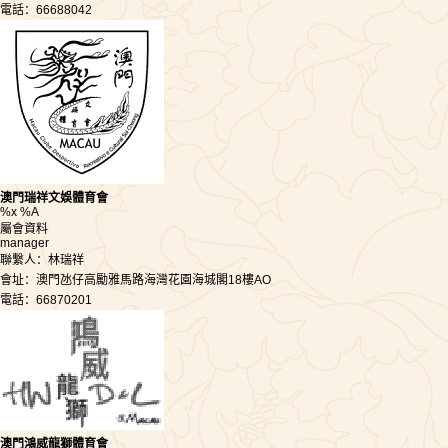
電話：66688042
澳門瑞祥文娛體育會
%x %A
屬會資料
manager
聯繫人：林瑞祥
會址：澳門氹仔高勵雅馬路海灣花園海城閣18樓AO
電話：66870201
澳門鴻威龍獅體育會