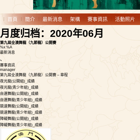
首頁
簡介
最新消息
架構
賽事資訊
活動照片
月度归档：2020年06月
第九屆全澳舞龍（九節龍）公開賽
%x %A
最新消息
、
賽事資訊
manager
第九屆全澳舞龍（九節龍）公開賽 – 章程
夜光龍(公開組)_成績
夜光龍(青少年組)_成績
自選舞龍(公開組)_成績
自選舞龍(青少年組)_成績
競速舞龍(公開組)_成績
競速舞龍(青少年組)_成績
障礙舞龍(公開組)_成績
障礙舞龍(青少年組)_成績