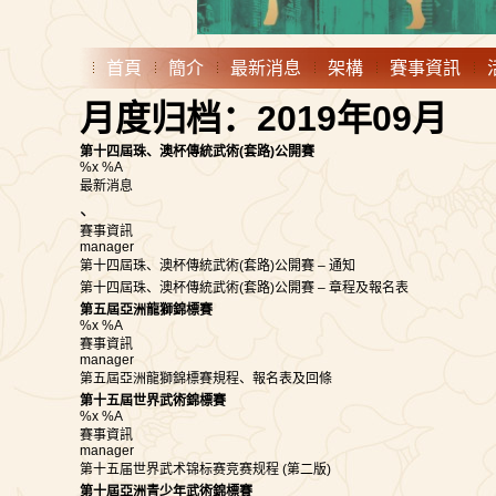
首頁
簡介
最新消息
架構
賽事資訊
月度归档：2019年09月
第十四屆珠、澳杯傳統武術(套路)公開賽
%x %A
最新消息
、
賽事資訊
manager
第十四屆珠、澳杯傳統武術(套路)公開賽 – 通知
第十四屆珠、澳杯傳統武術(套路)公開賽 – 章程及報名表
第五屆亞洲龍獅錦標賽
%x %A
賽事資訊
manager
第五屆亞洲龍獅錦標賽規程、報名表及回條
第十五屆世界武術錦標賽
%x %A
賽事資訊
manager
第十五届世界武术锦标赛竞赛规程 (第二版)
第十屆亞洲青少年武術錦標賽