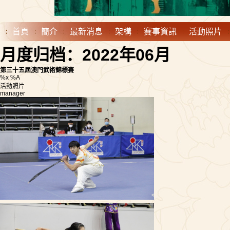
首頁
簡介
最新消息
架構
賽事資訊
活動照片
月度归档：2022年06月
第三十五屆澳門武術錦標賽
%x %A
活動照片
manager