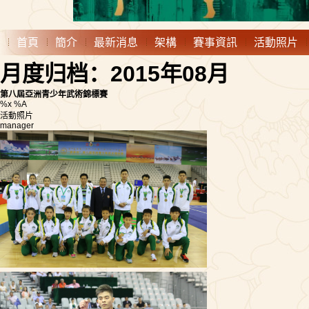
首頁
簡介
最新消息
架構
賽事資訊
活動照片
月度归档：2015年08月
第八屆亞洲青少年武術錦標賽
%x %A
活動照片
manager