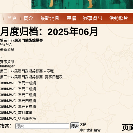
首頁
簡介
最新消息
架構
賽事資訊
活動照片
月度归档：2025年06月
第三十八屆澳門武術錦標賽
%x %A
最新消息
、
賽事資訊
manager
第三十八屆澳門武術錦標賽 – 章程
第三十八屆澳門武術錦標賽_賽事日程表
38thMWC_單元一成績
38thMWC_單元二成績
38thMWC_單元三成績
38thMWC_單元四成績
38thMWC_單元五成績
38thMWC_散打成績
38thMWC_獎牌龍虎榜
这是
搜索：
页
澳門武術總會